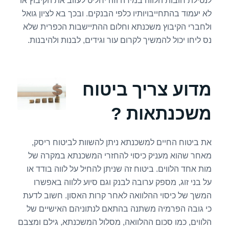
לנטילת חובות הלווה במידה וזה יחליט לעזוב את הקיבוץ או
לא יעמוד בהתחייבויותיו כלפי הבנקים. ובכך בא לציון גואל
ולחברי הקיבוץ משכנתא וחלום ההתיישבות הכפרית שלא
נס ליחו יכול להמשיך לקרום עור וגידים, לבנות ולהיבנות.
מדוע צריך ביטוח
משכנתאות ?
את ביטוח החיים למשכנתא ניתן להשוות לביטוח ריסק,
מאחר שהוא מעניק כיסוי להחזרי המשכנתא במקרה של
מות אחד הלווים. ביטוח זה שניתן להחיל על לווה בודד או
על בני זוג, מספק ערובה לבנק וגם סיוע ללווה באפשרו
המשך של כיסוי ההלוואה לאחר קרות האסון. חשוב לדעת
כי גובה הפרמיה משתנה בהתאם לנתוניהם האישיים של
הלווים, כמו סכום ההלוואה, מסלול המשכנתא, גילם ומצבם